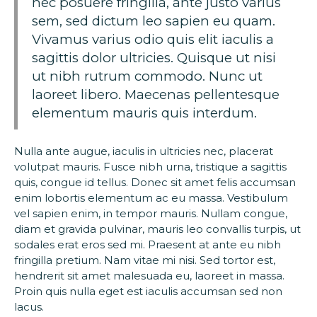
nec posuere fringilla, ante justo varius
sem, sed dictum leo sapien eu quam.
Vivamus varius odio quis elit iaculis a
sagittis dolor ultricies. Quisque ut nisi
ut nibh rutrum commodo. Nunc ut
laoreet libero. Maecenas pellentesque
elementum mauris quis interdum.
Nulla ante augue, iaculis in ultricies nec, placerat
volutpat mauris. Fusce nibh urna, tristique a sagittis
quis, congue id tellus. Donec sit amet felis accumsan
enim lobortis elementum ac eu massa. Vestibulum
vel sapien enim, in tempor mauris. Nullam congue,
diam et gravida pulvinar, mauris leo convallis turpis, ut
sodales erat eros sed mi. Praesent at ante eu nibh
fringilla pretium. Nam vitae mi nisi. Sed tortor est,
hendrerit sit amet malesuada eu, laoreet in massa.
Proin quis nulla eget est iaculis accumsan sed non
lacus.