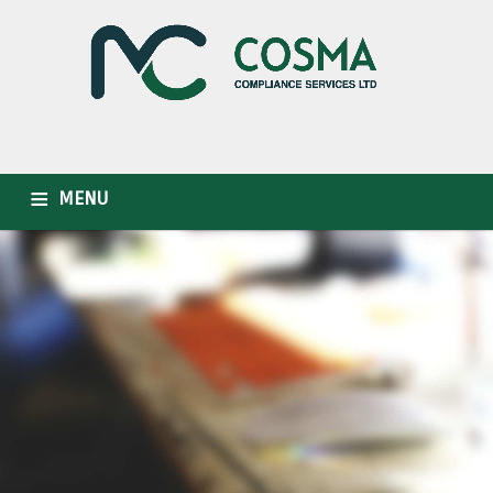
MENU
HOME
WHO WE ARE
OUR SERVICES
INDUSTRIES
CAREER
NEWSLETTER
CONTACT US