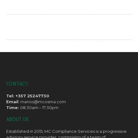
CONTACT:
Tel: +357 25247730
Email
: marios@mcosma.com
Time:
08:30am – 17:30pm
ABOUT US
Established in 2015, MC Compliance Services is a progressive
advisory service provider, comprising of a team of